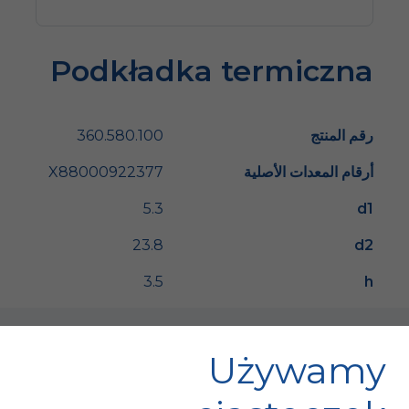
Podkładka termiczna
رقم المنتج
360.580.100
أرقام المعدات الأصلية
X88000922377
5.3
d1
23.8
d2
3.5
h
Używamy