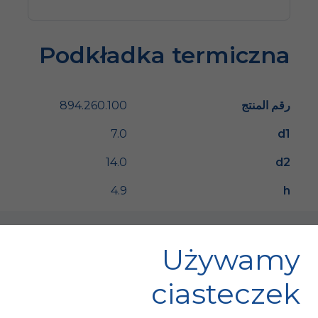
Podkładka termiczna
رقم المنتج
894.260.100
7.0
d1
14.0
d2
4.9
h
Używamy
ciasteczek
Fischer Automotive Sp. z o.o. Sp. k.