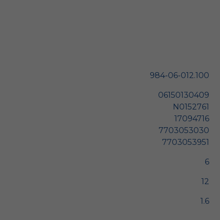
984-06-012.100
06150130409
N0152761
17094716
7703053030
7703053951
6
12
1.6