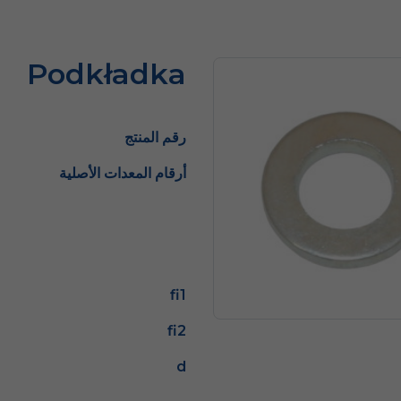
Podkładka
رقم المنتج
أرقام المعدات الأصلية
fi1
fi2
d