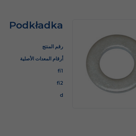
Podkładka
رقم المنتج
أرقام المعدات الأصلية
fi1
fi2
d