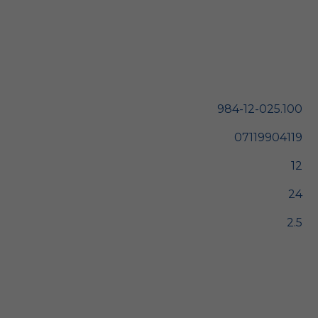
984-12-025.100
07119904119
12
24
2.5