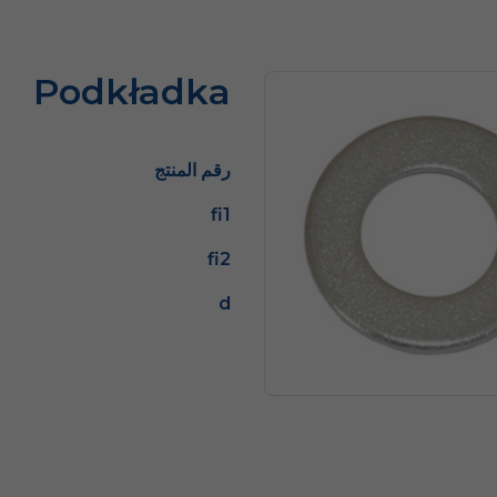
Podkładka
رقم المنتج
fi1
fi2
d