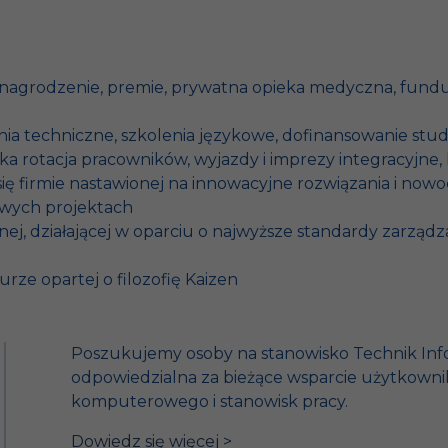
agrodzenie, premie, prywatna opieka medyczna, fundusz
ia techniczne, szkolenia językowe, dofinansowanie stu
iska rotacja pracowników, wyjazdy i imprezy integracyj
się firmie nastawionej na innowacyjne rozwiązania i no
wych projektach
ej, działającej w oparciu o najwyższe standardy zarządza
e opartej o filozofię Kaizen
Poszukujemy osoby na stanowisko Technik Info
odpowiedzialna za bieżące wsparcie użytkown
komputerowego i stanowisk pracy.
Dowiedz się więcej >