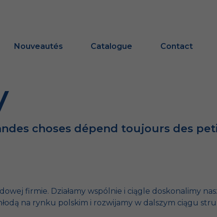
Nouveautés
Catalogue
Contact
y
andes choses dépend toujours des peti
ej firmie. Działamy wspólnie i ciągle doskonalimy nas
 młodą na rynku polskim i rozwijamy w dalszym ciągu str