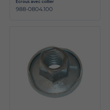
Écrous avec collier
988-0804.100