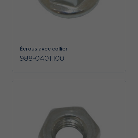
Écrous avec collier
988-0401.100