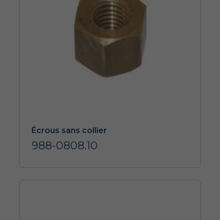
Écrous sans collier
988-0808.10