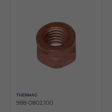
THERMAG
988-0802.100