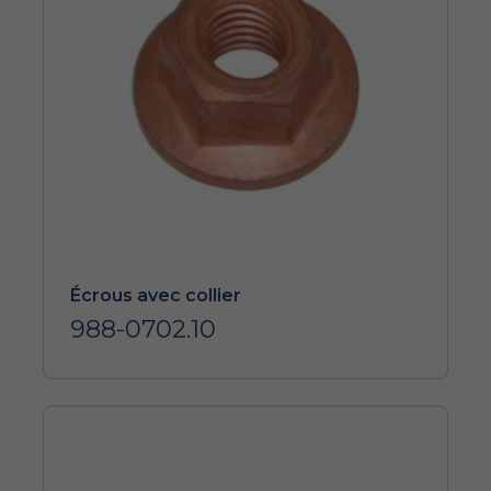
Écrous avec collier
988-0702.10