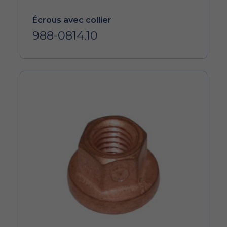
Écrous avec collier
988-0814.10