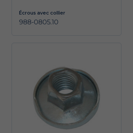
Écrous avec collier
988-0805.10