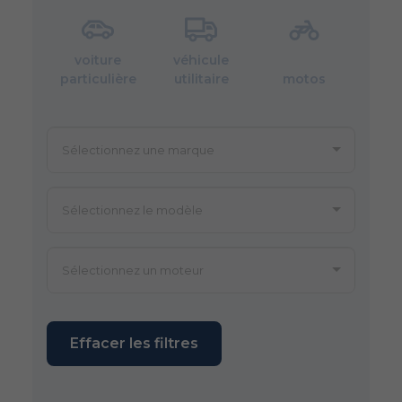
voiture
véhicule
particulière
utilitaire
motos
Effacer les filtres