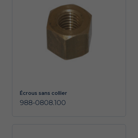
Écrous sans collier
988-0808.100