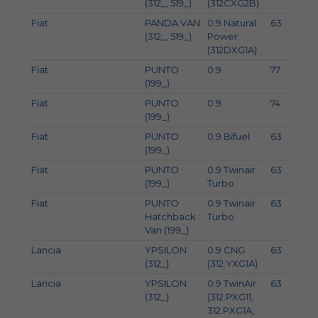
(312_, 519_)
(312CXG2B)
Fiat
PANDA VAN
0.9 Natural
63
8
(312_, 519_)
Power
(312DXG1A)
Fiat
PUNTO
0.9
77
1
(199_)
Fiat
PUNTO
0.9
74
10
(199_)
Fiat
PUNTO
0.9 Bifuel
63
8
(199_)
Fiat
PUNTO
0.9 Twinair
63
8
(199_)
Turbo
Fiat
PUNTO
0.9 Twinair
63
8
Hatchback
Turbo
Van (199_)
Lancia
YPSILON
0.9 CNG
63
8
(312_)
(312.YXG1A)
Lancia
YPSILON
0.9 TwinAir
63
8
(312_)
(312.PXG11,
312.PXG1A,