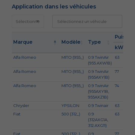
Application dans les véhicules
Puissan
Marque
Modèle
Type
kW
K
Alfa Romeo
MITO (955_)
0.9 TwinAir
63
8
(955.AXW1B)
Alfa Romeo
MITO (955_)
0.9 TwinAir
77
1
(955AXY1B)
Alfa Romeo
MITO (955_)
0.9 TwinAir
74
10
(955AXY1B,
955AXZ1B)
Chrysler
YPSILON
0.9 Twinair
63
8
Fiat
500 (312_)
0.9
63
8
(312AXG1A,
312.AXG11)
Fiat
500 (312_)
0.9
77
1