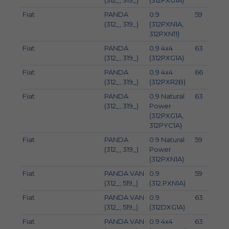
(312_, 319_)
(312PXG1A)
Fiat
PANDA
0.9
59
8
(312_, 319_)
(312PXN1A,
312PXN11)
Fiat
PANDA
0.9 4x4
63
8
(312_, 319_)
(312PXG1A)
Fiat
PANDA
0.9 4x4
66
9
(312_, 319_)
(312PXR2B)
Fiat
PANDA
0.9 Natural
63
8
(312_, 319_)
Power
(312PXG1A,
312PYC1A)
Fiat
PANDA
0.9 Natural
59
8
(312_, 319_)
Power
(312PXN1A)
Fiat
PANDA VAN
0.9
59
8
(312_, 519_)
(312.PXN1A)
Fiat
PANDA VAN
0.9
63
8
(312_, 519_)
(312DXG1A)
Fiat
PANDA VAN
0.9 4x4
63
8