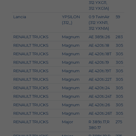
312.YXG11,
312.YXG1A)
Lancia
YPSILON
0.9 TwinAir
59
8
(312_)
(312.YXN11,
312.YXN1A)
RENAULT TRUCKS
Magnum
AE 385ti.26
283
3
RENAULT TRUCKS
Magnum
AE 420ti.18
305
41
RENAULT TRUCKS
Magnum
AE 420ti.18T
305
41
RENAULT TRUCKS
Magnum
AE 420ti.19
305
41
RENAULT TRUCKS
Magnum
AE 420ti.19T
305
41
RENAULT TRUCKS
Magnum
AE 420ti.22T
305
41
RENAULT TRUCKS
Magnum
AE 420ti.24
305
41
RENAULT TRUCKS
Magnum
AE 420ti.24T
305
41
RENAULT TRUCKS
Magnum
AE 420ti.26
305
41
RENAULT TRUCKS
Magnum
AE 420ti.26T
305
41
RENAULT TRUCKS
Major
R 385ti.17,R
275
3
380.17