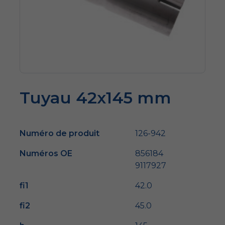
Tuyau 42x145 mm
Numéro de produit
126-942
Numéros OE
856184
9117927
fi1
42.0
fi2
45.0