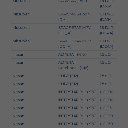
Mitsubishi
CARISMA (DA_)
1.9 DI-D
75
(DA5A)
Mitsubishi
CARISMA Saloon
1.9 DI-D
75
(DA_)
(DA5A)
Mitsubishi
SPACE STAR MPV
1.9 DI-D
75
(DG_A)
(DG4A)
Mitsubishi
SPACE STAR MPV
1.9 DI-D
85
(DG_A)
(DG4A)
Nissan
ALMERA II (N16)
1.5 dCi
60
Nissan
ALMERA II
1.5 dCi
60
Hatchback (N16)
Nissan
CUBE (Z12)
1.5 dCi
78
Nissan
CUBE (Z12)
1.5 dCi
81
Nissan
INTERSTAR Bus (X70)
dCi 100
73
Nissan
INTERSTAR Bus (X70)
dCi 100
74
Nissan
INTERSTAR Bus (X70)
dCi 115
84
Nissan
INTERSTAR Bus (X70)
dCi 120
88
Nissan
INTERSTAR Bus (X70)
dCi 150
107