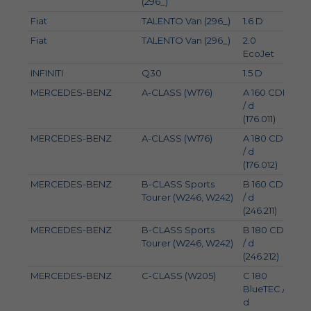
(296_)
Fiat
TALENTO Van (296_)
1.6 D
85
Fiat
TALENTO Van (296_)
2.0
88
EcoJet
INFINITI
Q30
1.5 D
80
MERCEDES-BENZ
A-CLASS (W176)
A 160 CDI
66
/ d
(176.011)
MERCEDES-BENZ
A-CLASS (W176)
A 180 CDI
80
/ d
(176.012)
MERCEDES-BENZ
B-CLASS Sports
B 160 CDI
66
Tourer (W246, W242)
/ d
(246.211)
MERCEDES-BENZ
B-CLASS Sports
B 180 CDI
80
Tourer (W246, W242)
/ d
(246.212)
MERCEDES-BENZ
C-CLASS (W205)
C 180
85
BlueTEC /
d