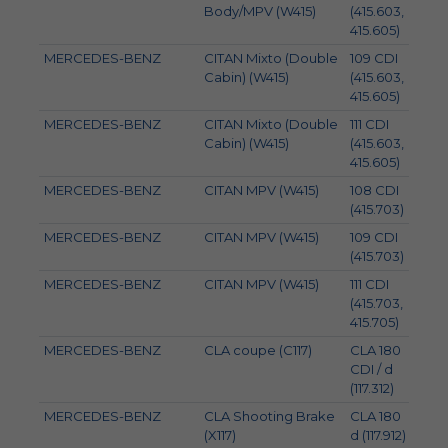
Body/MPV (W415)
(415.603,
415.605)
MERCEDES-BENZ
CITAN Mixto (Double
109 CDI
66
Cabin) (W415)
(415.603,
415.605)
MERCEDES-BENZ
CITAN Mixto (Double
111 CDI
81
Cabin) (W415)
(415.603,
415.605)
MERCEDES-BENZ
CITAN MPV (W415)
108 CDI
55
(415.703)
MERCEDES-BENZ
CITAN MPV (W415)
109 CDI
66
(415.703)
MERCEDES-BENZ
CITAN MPV (W415)
111 CDI
81
(415.703,
415.705)
MERCEDES-BENZ
CLA coupe (C117)
CLA 180
80
CDI / d
(117.312)
MERCEDES-BENZ
CLA Shooting Brake
CLA 180
80
(X117)
d (117.912)