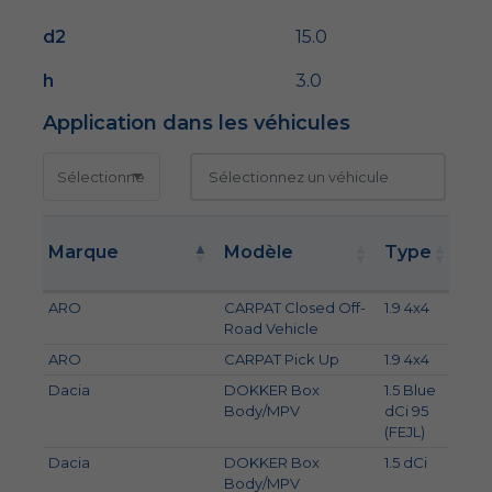
d2
15.0
h
3.0
Application dans les véhicules
Pu
Marque
Modèle
Type
k
ARO
CARPAT Closed Off-
1.9 4x4
59
Road Vehicle
ARO
CARPAT Pick Up
1.9 4x4
59
Dacia
DOKKER Box
1.5 Blue
70
Body/MPV
dCi 95
(FEJL)
Dacia
DOKKER Box
1.5 dCi
62
Body/MPV