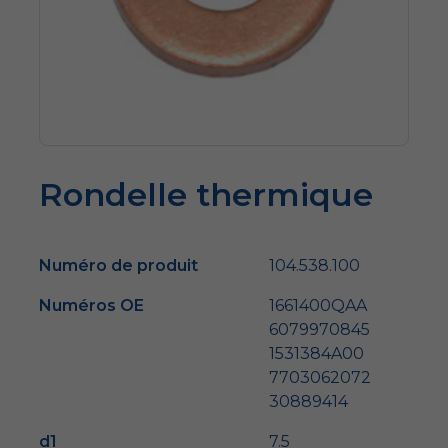
Rondelle thermique
Numéro de produit
104.538.100
Numéros OE
1661400QAA
6079970845
1531384A00
7703062072
30889414
d1
7.5