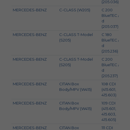
(205.036)
MERCEDES-BENZ
C-CLASS (W205)
C 200
100
BlueTEC /
d
(205.037)
MERCEDES-BENZ
C-CLASS T-Model
C 180
85
(S205)
BlueTEC /
d
(205.236)
MERCEDES-BENZ
C-CLASS T-Model
C 200
100
(S205)
BlueTEC /
d
(205.237)
MERCEDES-BENZ
CITAN Box
108 CDI
55
Body/MPV (W415)
(415.601,
415.603)
MERCEDES-BENZ
CITAN Box
109 CDI
66
Body/MPV (W415)
(415.601,
415.603,
415.605)
MERCEDES-BENZ
CITAN Box
111 CDI
81