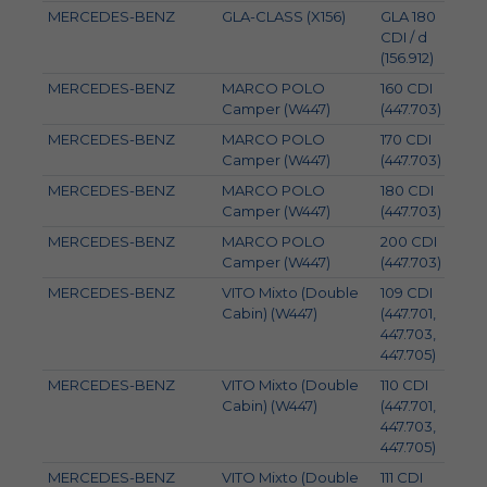
MERCEDES-BENZ
GLA-CLASS (X156)
GLA 180
80
CDI / d
(156.912)
MERCEDES-BENZ
MARCO POLO
160 CDI
65
Camper (W447)
(447.703)
MERCEDES-BENZ
MARCO POLO
170 CDI
75
Camper (W447)
(447.703)
MERCEDES-BENZ
MARCO POLO
180 CDI
84
Camper (W447)
(447.703)
MERCEDES-BENZ
MARCO POLO
200 CDI
100
Camper (W447)
(447.703)
MERCEDES-BENZ
VITO Mixto (Double
109 CDI
65
Cabin) (W447)
(447.701,
447.703,
447.705)
MERCEDES-BENZ
VITO Mixto (Double
110 CDI
75
Cabin) (W447)
(447.701,
447.703,
447.705)
MERCEDES-BENZ
VITO Mixto (Double
111 CDI
84