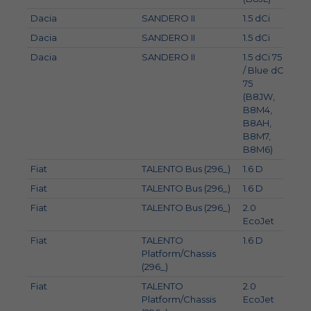
Dacia
SANDERO II
1.5 dCi
66
Dacia
SANDERO II
1.5 dCi
63
Dacia
SANDERO II
1.5 dCi 75
55
/ Blue dCi
75
(B8JW,
B8M4,
B8AH,
B8M7,
B8M6)
Fiat
TALENTO Bus (296_)
1.6 D
70
Fiat
TALENTO Bus (296_)
1.6 D
89
Fiat
TALENTO Bus (296_)
2.0
88
EcoJet
Fiat
TALENTO
1.6 D
92
Platform/Chassis
(296_)
Fiat
TALENTO
2.0
107
Platform/Chassis
EcoJet