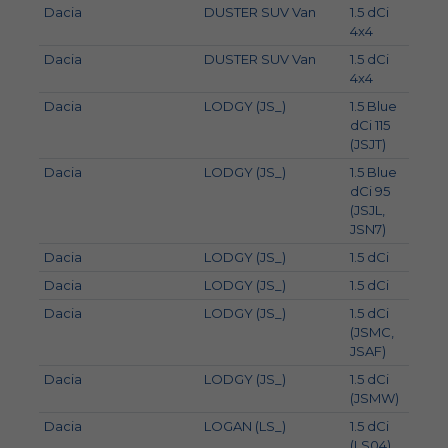
Dacia
DUSTER SUV Van
1.5 dCi
66
4x4
Dacia
DUSTER SUV Van
1.5 dCi
80
4x4
Dacia
LODGY (JS_)
1.5 Blue
85
dCi 115
(JSJT)
Dacia
LODGY (JS_)
1.5 Blue
70
dCi 95
(JSJL,
JSN7)
Dacia
LODGY (JS_)
1.5 dCi
66
Dacia
LODGY (JS_)
1.5 dCi
80
Dacia
LODGY (JS_)
1.5 dCi
79
(JSMC,
JSAF)
Dacia
LODGY (JS_)
1.5 dCi
63
(JSMW)
Dacia
LOGAN (LS_)
1.5 dCi
65
(LS04)