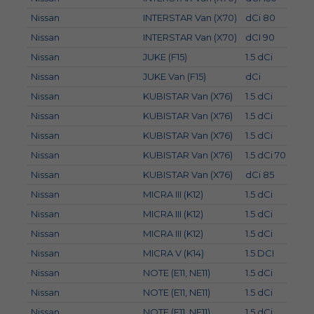
Nissan
INTERSTAR Van (X70)
dCi 80
60
Nissan
INTERSTAR Van (X70)
dCI 90
66
Nissan
JUKE (F15)
1.5 dCi
81
Nissan
JUKE Van (F15)
dCi
81
Nissan
KUBISTAR Van (X76)
1.5 dCi
60
Nissan
KUBISTAR Van (X76)
1.5 dCi
48
Nissan
KUBISTAR Van (X76)
1.5 dCi
45
Nissan
KUBISTAR Van (X76)
1.5 dCi 70
50
Nissan
KUBISTAR Van (X76)
dCi 85
62
Nissan
MICRA III (K12)
1.5 dCi
48
Nissan
MICRA III (K12)
1.5 dCi
60
Nissan
MICRA III (K12)
1.5 dCi
50
Nissan
MICRA V (K14)
1.5 DCI
66
Nissan
NOTE (E11, NE11)
1.5 dCi
50
Nissan
NOTE (E11, NE11)
1.5 dCi
76
Nissan
NOTE (E11, NE11)
1.5 dCi
66