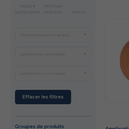
voiture
véhicule
particulière
utilitaire
motos
Effacer les filtres
Groupes de produits