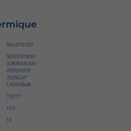
ermique
554.975.100
95511051900
338183A000
059130519
31216247
LR093848
7.0/7.7
13.0
1.5