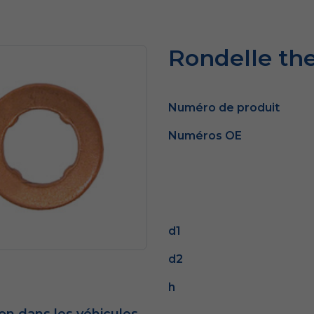
Rondelle th
Numéro de produit
Numéros OE
d1
d2
h