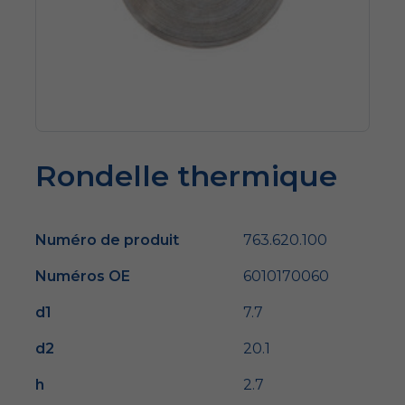
Rondelle thermique
Numéro de produit
763.620.100
Numéros OE
6010170060
d1
7.7
d2
20.1
h
2.7