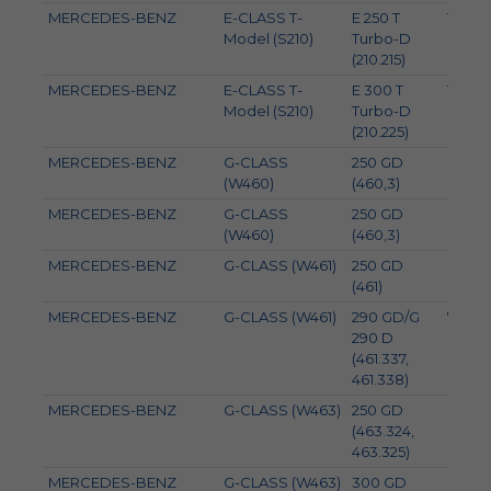
MERCEDES-BENZ
E-CLASS T-
E 250 T
110
Model (S210)
Turbo-D
(210.215)
MERCEDES-BENZ
E-CLASS T-
E 300 T
130
Model (S210)
Turbo-D
(210.225)
MERCEDES-BENZ
G-CLASS
250 GD
62
(W460)
(460,3)
MERCEDES-BENZ
G-CLASS
250 GD
68
(W460)
(460,3)
MERCEDES-BENZ
G-CLASS (W461)
250 GD
68
(461)
MERCEDES-BENZ
G-CLASS (W461)
290 GD/G
70
290 D
(461.337,
461.338)
MERCEDES-BENZ
G-CLASS (W463)
250 GD
69
(463.324,
463.325)
MERCEDES-BENZ
G-CLASS (W463)
300 GD
83