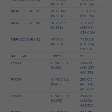
(W638)
(638.164)
MERCEDES-BENZ
VITO Bus
110 TD 2.3
72
(W638)
(638.174)
MERCEDES-BENZ
VITO Van
108 D 2.3
58
(W638)
(638.064,
638.068)
MERCEDES-BENZ
VITO Van
110 D 2.3
72
(W638)
(638.074,
638.078)
MULTICAR
Tremo
601
62
PUCH
G-MODELL
250 GD
62
(W460)
(460.337,
460.338)
PUCH
G-MODELL
290 GD
70
(W461)
(461.338,
461.337)
PUCH
G-MODELL
250 GD
69
(W463)
(463.324,
463.325)