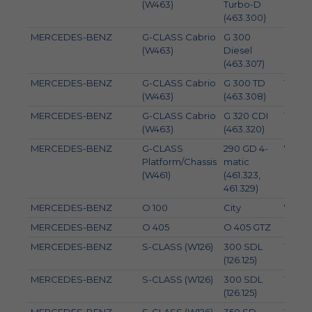
(W463)
Turbo-D
(463.300)
MERCEDES-BENZ
G-CLASS Cabrio
G 300
83
(W463)
Diesel
(463.307)
MERCEDES-BENZ
G-CLASS Cabrio
G 300 TD
130
(W463)
(463.308)
MERCEDES-BENZ
G-CLASS Cabrio
G 320 CDI
100
(W463)
(463.320)
MERCEDES-BENZ
G-CLASS
290 GD 4-
70
Platform/Chassis
matic
(W461)
(461.323,
461.329)
MERCEDES-BENZ
O 100
City
70
MERCEDES-BENZ
O 405
O 405 GTZ
63
MERCEDES-BENZ
S-CLASS (W126)
300 SDL
110
(126.125)
MERCEDES-BENZ
S-CLASS (W126)
300 SDL
107
(126.125)