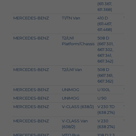
(611.367,
611.368)
MERCEDES-BENZ
T1/TN Van
410 D
70
(611.467,
611.468)
MERCEDES-BENZ
T2/LN1
508 D
58
Platform/Chassis
(667.301,
667.302,
667.341,
667.342)
MERCEDES-BENZ
T2/LN1 Van
508 D
58
(667.361,
667.362)
MERCEDES-BENZ
UNIMOG
U 100L
71
MERCEDES-BENZ
UNIMOG
U 90
65
MERCEDES-BENZ
V-CLASS (638/2)
V 230 TD
72
(638.274)
MERCEDES-BENZ
V-CLASS Van
V 230
72
(638/2)
(638.274)
MERCEDES-BENZ
VITO Bus
108 D 2.3
58