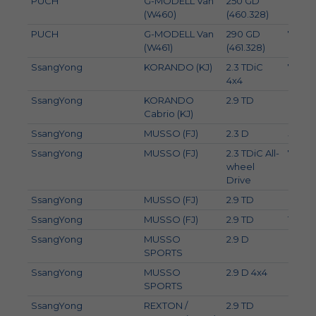
PUCH
G-MODELL Van
250 GD
62
(W460)
(460.328)
PUCH
G-MODELL Van
290 GD
70
(W461)
(461.328)
SsangYong
KORANDO (KJ)
2.3 TDiC
74
4x4
SsangYong
KORANDO
2.9 TD
88
Cabrio (KJ)
SsangYong
MUSSO (FJ)
2.3 D
58
SsangYong
MUSSO (FJ)
2.3 TDiC All-
74
wheel
Drive
SsangYong
MUSSO (FJ)
2.9 TD
88
SsangYong
MUSSO (FJ)
2.9 TD
108
SsangYong
MUSSO
2.9 D
88
SPORTS
SsangYong
MUSSO
2.9 D 4x4
88
SPORTS
SsangYong
REXTON /
2.9 TD
88