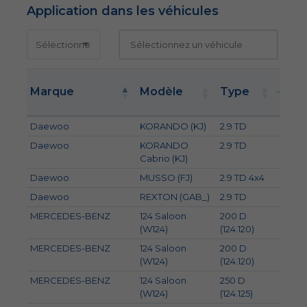
Application dans les véhicules
Puis
Marque
Modèle
Type
kW
Daewoo
KORANDO (KJ)
2.9 TD
88
Daewoo
KORANDO
2.9 TD
88
Cabrio (KJ)
Daewoo
MUSSO (FJ)
2.9 TD 4x4
88
Daewoo
REXTON (GAB_)
2.9 TD
88
MERCEDES-BENZ
124 Saloon
200 D
53
(W124)
(124.120)
MERCEDES-BENZ
124 Saloon
200 D
55
(W124)
(124.120)
MERCEDES-BENZ
124 Saloon
250 D
66
(W124)
(124.125)