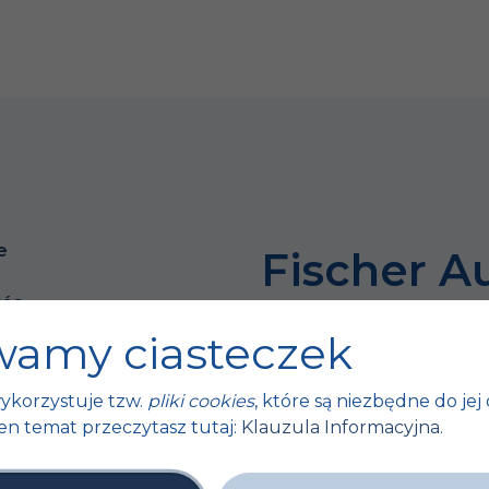
e
Fischer A
tés
Parce que l
e
amy ciasteczek
dépend touj
ykorzystuje tzw.
pliki cookies
, które są niezbędne do jej 
ts
en temat przeczytasz tutaj:
Klauzula Informacyjna
.
européens