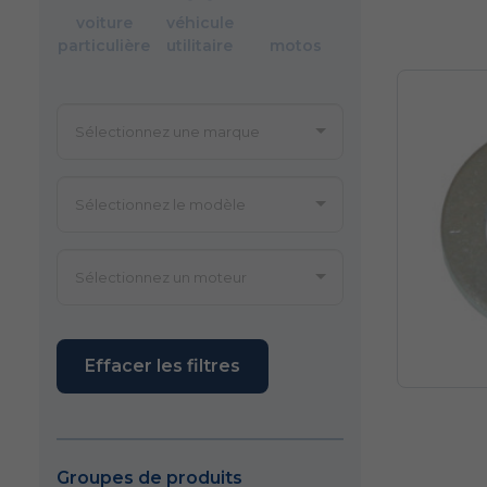
voiture
véhicule
particulière
utilitaire
motos
Effacer les filtres
Groupes de produits