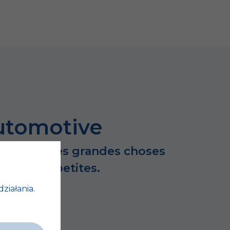
utomotive
e succès des grandes choses
ours des petites.
działania.