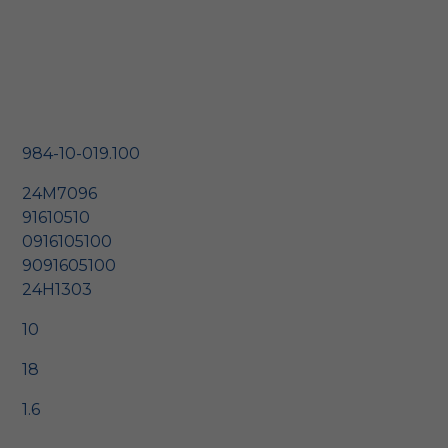
984-10-019.100
24M7096
91610510
0916105100
9091605100
24H1303
10
18
1.6