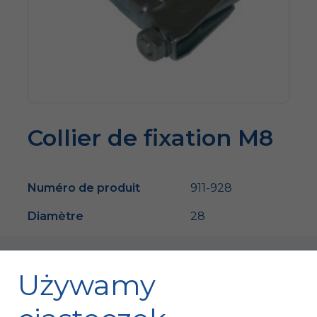
Collier de fixation M8
Numéro de produit
911-928
Diamètre
28
Używamy