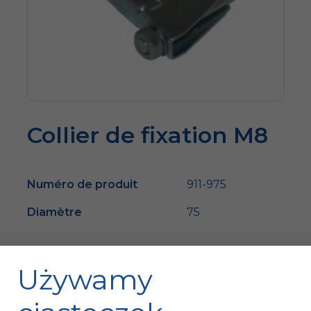
Collier de fixation M8
Numéro de produit
911-975
Diamètre
75
Używamy