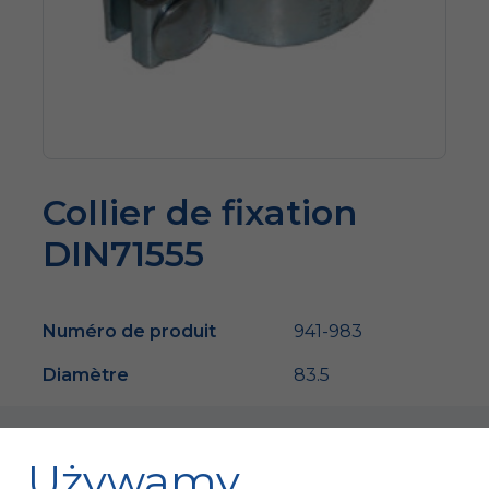
Collier de fixation
DIN71555
Numéro de produit
941-983
Diamètre
83.5
Używamy