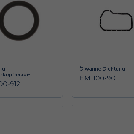
ng -
Ölwanne Dichtung
erkopfhaube
EM1100-901
00-912