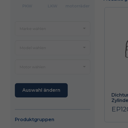
PKW
LKW
motorräder
Auswahl ändern
Dichtu
Zylind
EP12
Produktgruppen