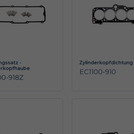
ngssatz -
Zylinderkopfdichtung
erkopfhaube
EC1100-910
00-918Z