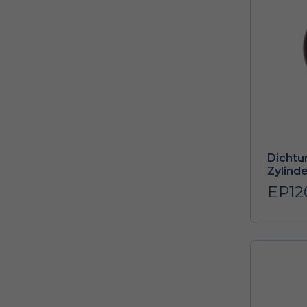
Dichtu
Zylind
EP12