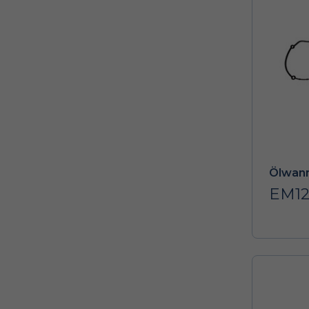
Ölwann
EM12