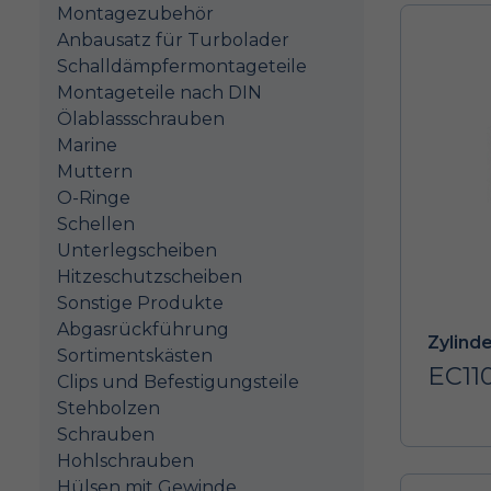
Montagezubehör
Anbausatz für Turbolader
Schalldämpfermontageteile
Montageteile nach DIN
Ölablassschrauben
Marine
Muttern
O-Ringe
Schellen
Unterlegscheiben
Hitzeschutzscheiben
Sonstige Produkte
Abgasrückführung
Zylind
Sortimentskästen
EC11
Clips und Befestigungsteile
Stehbolzen
Schrauben
Hohlschrauben
Hülsen mit Gewinde