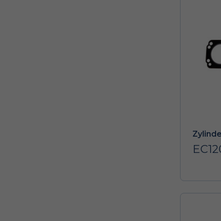
Zylind
EC12