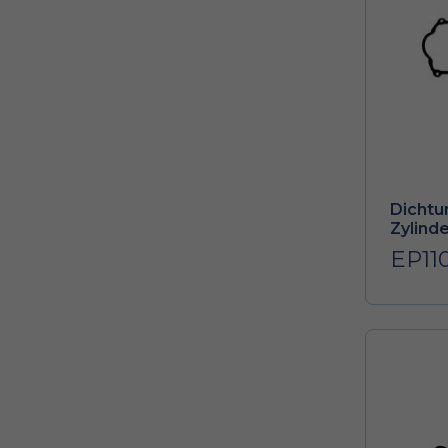
Dichtu
Zylind
EP11