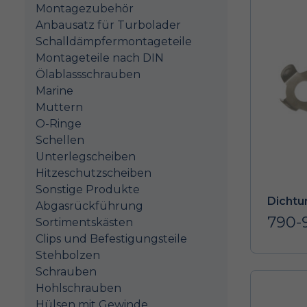
Montagezubehör
Anbausatz für Turbolader
Schalldämpfermontageteile
Montageteile nach DIN
Ölablassschrauben
Marine
Muttern
O-Ringe
Schellen
Unterlegscheiben
Hitzeschutzscheiben
Sonstige Produkte
Dichtu
Abgasrückführung
790-
Sortimentskästen
Clips und Befestigungsteile
Stehbolzen
Schrauben
Hohlschrauben
Hülsen mit Gewinde