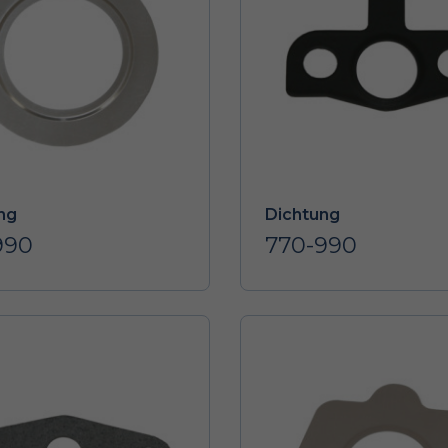
ng
Dichtung
990
770-990