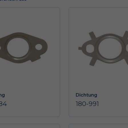
ng
Dichtung
984
180-991