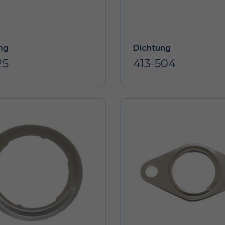
ng
Dichtung
25
413-504