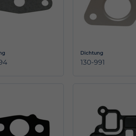
ng
Dichtung
994
130-991