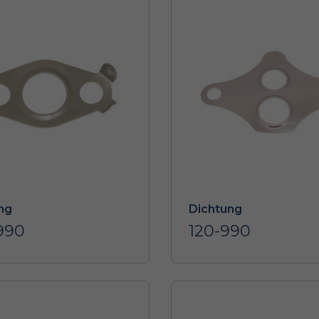
ng
Dichtung
990
120-990