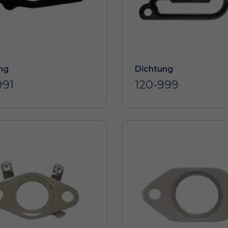
ng
Dichtung
991
120-999