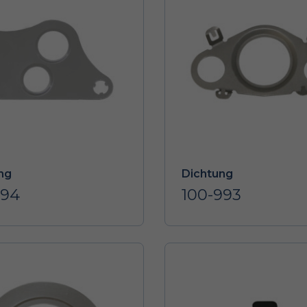
ng
Dichtung
994
100-993