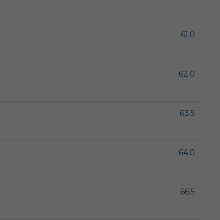
61.0
62.0
63.5
64.0
66.5