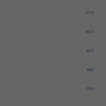
57.0
60.0
63.5
66.5
69.0