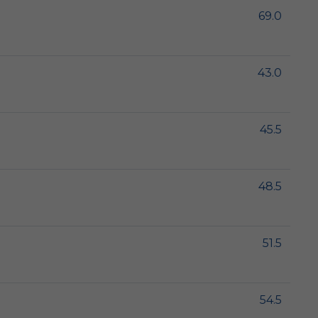
69.0
43.0
45.5
48.5
51.5
54.5