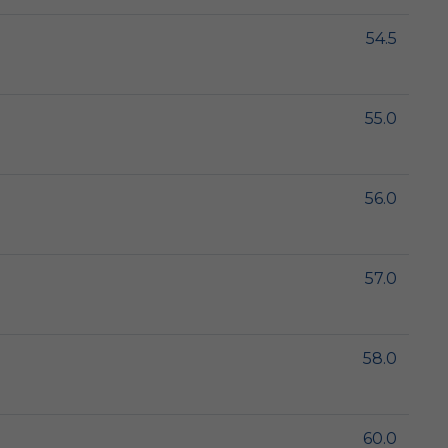
54.5
55.0
56.0
57.0
58.0
60.0