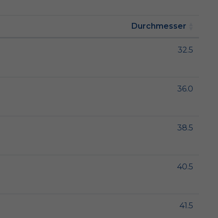
Durchmesser
32.5
36.0
38.5
40.5
41.5