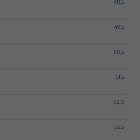
48.5
49.5
50.5
51.5
52.0
53.5