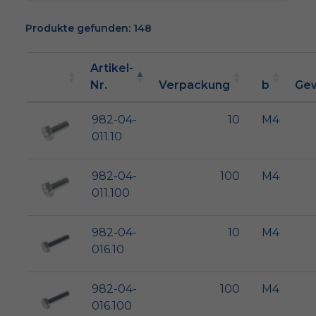
Produkte gefunden: 148
Artikel-
Nr.
Verpackung
b
Gew
982-04-
10
M4
011.10
982-04-
100
M4
011.100
982-04-
10
M4
016.10
982-04-
100
M4
016.100