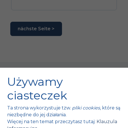
nächste Seite >
Używamy
ciasteczek
Fischer Automotive Sp. z o.o. Sp. k.
Ta strona wykorzystuje tzw.
pliki cookies
, które są
Mroczków 4a,
niezbędne do jej działania.
26-120 Bliżyn, Polska
Więcej na ten temat przeczytasz tutaj:
Klauzula