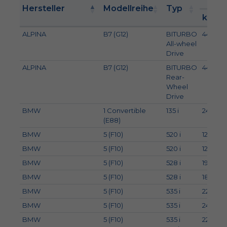
Hersteller
Modellreihe
Typ
kW
ALPINA
B7 (G12)
BITURBO
447
All-wheel
Drive
ALPINA
B7 (G12)
BITURBO
447
Rear-
Wheel
Drive
BMW
1 Convertible
135 i
240
(E88)
BMW
5 (F10)
520 i
120
BMW
5 (F10)
520 i
125
BMW
5 (F10)
528 i
190
BMW
5 (F10)
528 i
180
BMW
5 (F10)
535 i
225
BMW
5 (F10)
535 i
240
BMW
5 (F10)
535 i
225