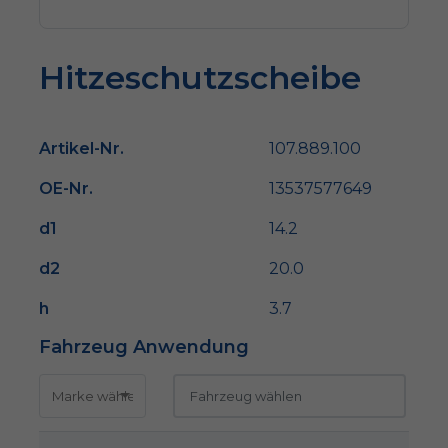
Hitzeschutzscheibe
Artikel-Nr.
107.889.100
OE-Nr.
13537577649
d1
14.2
d2
20.0
h
3.7
Fahrzeug Anwendung
k