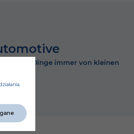
utomotive
lg großer Dinge immer von kleinen
ängt…
działania.
agane