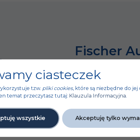
Fischer A
n
da der Erfo
amy ciasteczek
Dingen abh
ykorzystuje tzw.
pliki cookies
, które są niezbędne do jej 
en
en temat przeczytasz tutaj:
Klauzula Informacyjna
.
kte
ptuję wszystkie
Akceptuję tylko wym