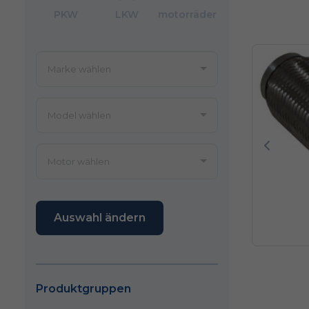
PKW
LKW
motorräder
Poprze
Auswahl ändern
Produktgruppen