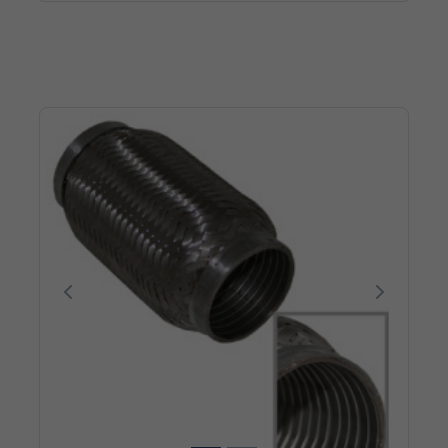
Poprzedni
Następn