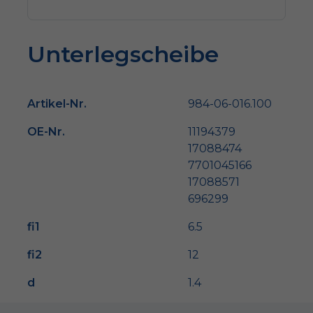
Unterlegscheibe
Artikel-Nr.
984-06-016.100
OE-Nr.
11194379
17088474
7701045166
17088571
696299
fi1
6.5
fi2
12
d
1.4