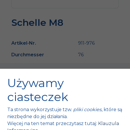
Schelle M8
Artikel-Nr.
911-976
Durchmesser
76
Używamy
ciasteczek
Fischer Automotive Sp. z o.o. Sp. k.
Ta strona wykorzystuje tzw.
pliki cookies
, które są
Mroczków 4a,
niezbędne do jej działania.
26-120 Bliżyn, Polska
Więcej na ten temat przeczytasz tutaj:
Klauzula