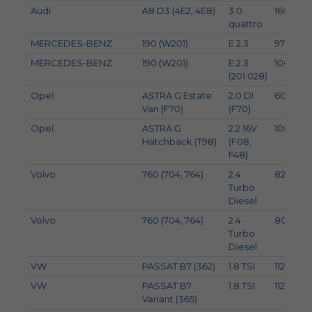
Audi
A8 D3 (4E2, 4E8)
3.0
160
quattro
MERCEDES-BENZ
190 (W201)
E 2.3
97
MERCEDES-BENZ
190 (W201)
E 2.3
100
(201.028)
Opel
ASTRA G Estate
2.0 DI
60
Van (F70)
(F70)
Opel
ASTRA G
2.2 16V
108
Hatchback (T98)
(F08,
F48)
Volvo
760 (704, 764)
2.4
82
Turbo
Diesel
Volvo
760 (704, 764)
2.4
80
Turbo
Diesel
VW
PASSAT B7 (362)
1.8 TSI
112
VW
PASSAT B7
1.8 TSI
112
Variant (365)