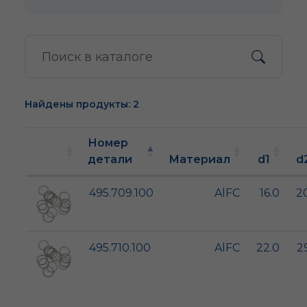
Найдены продукты: 2
Номер
детали
Материал
d1
d
495.709.100
AlFC
16.0
2
495.710.100
AlFC
22.0
2