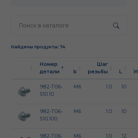
Найдены продукты: 74
Номер
Шаг
детали
b
резьбы
L
У
982-T06-
M6
1.0
10
510.10
982-T06-
M6
1.0
10
510.100
982-T06-
M6
1.0
12