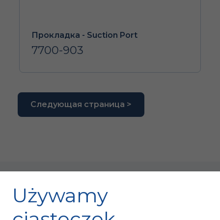
Прокладка - Suction Port
7700-903
Следующая страница >
Używamy
ciasteczek