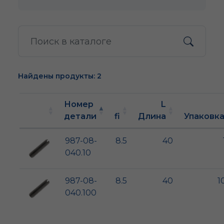
Найдены продукты: 2
Номер
L
детали
fi
Длина
Упаковк
987-08-
8.5
40
040.10
987-08-
8.5
40
1
040.100