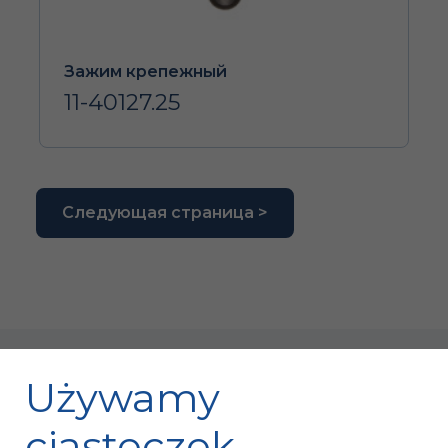
Зажим крепежный
11-40127.25
Следующая страница >
Używamy
ciasteczek