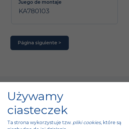
Juego de montaje
KA780103
Página siguiente >
Używamy
ciasteczek
Fischer Automotive Sp. z o.o. Sp. k.
Ta strona wykorzystuje tzw.
pliki cookies
, które są
Mroczków 4a,