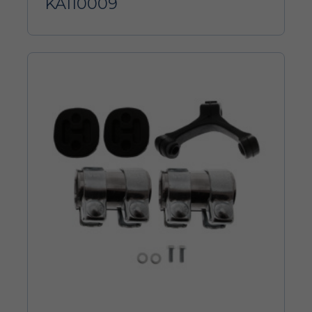
KA110009