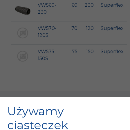
VW560-
60
230
Superflex
230
VW570-
70
120
Superflex
120S
VW575-
75
150
Superflex
150S
Używamy
ciasteczek