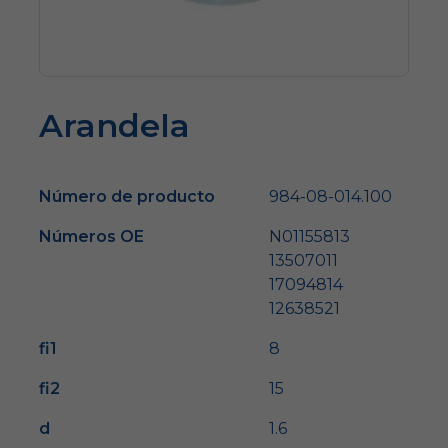
Arandela
Número de producto
984-08-014.100
Números OE
N01155813
13507011
17094814
12638521
fi1
8
fi2
15
d
1.6