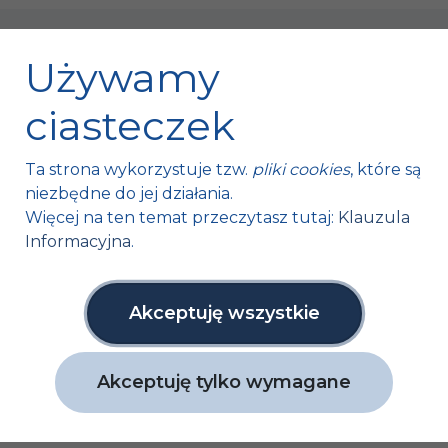
Używamy
ciasteczek
Fischer Automotive Sp. z o.o. Sp. k.
Ta strona wykorzystuje tzw.
pliki cookies
, które są
Mroczków 4a,
niezbędne do jej działania.
26-120 Bliżyn, Polska
Więcej na ten temat przeczytasz tutaj:
Klauzula
Informacyjna
.
tel. +48 41 254 12 66
fax. +48 41 254 11 95
info@fa1.pl
Akceptuję wszystkie
NIP: 6631761591
Akceptuję tylko wymagane
Copyright ©
Fischer Automotive
2026