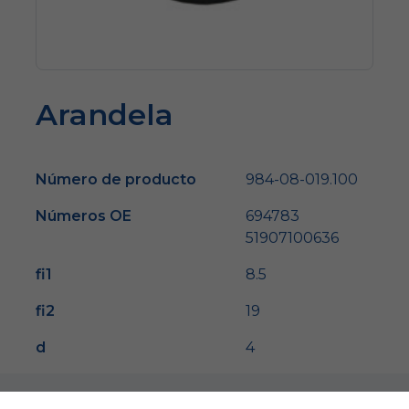
Arandela
Número de producto
984-08-019.100
Números OE
694783
51907100636
fi1
8.5
fi2
19
d
4