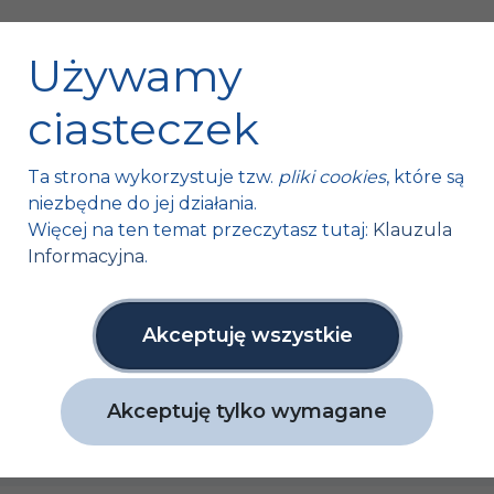
Używamy
ciasteczek
Ta strona wykorzystuje tzw.
pliki cookies
, które są
niezbędne do jej działania.
Fischer Automotive Sp. z o.o. Sp. k.
Więcej na ten temat przeczytasz tutaj:
Klauzula
Informacyjna
.
Mroczków 4a,
26-120 Bliżyn, Polska
tel. +48 41 254 12 66
Akceptuję wszystkie
fax. +48 41 254 11 95
info@fa1.pl
Akceptuję tylko wymagane
NIP: 6631761591