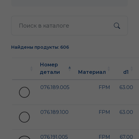
Найдены продукты: 606
Номер
детали
Материал
d1
076.189.005
FPM
63.00
076.189.100
FPM
63.00
076.191.005
FPM
67.00