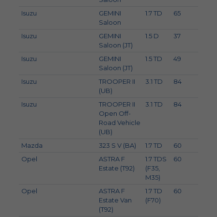
Isuzu
GEMINI
1.7 TD
65
88
Saloon
Isuzu
GEMINI
1.5 D
37
50
Saloon (JT)
Isuzu
GEMINI
1.5 TD
49
67
Saloon (JT)
Isuzu
TROOPER II
3.1 TD
84
114
(UB)
Isuzu
TROOPER II
3.1 TD
84
114
Open Off-
Road Vehicle
(UB)
Mazda
323 S V (BA)
1.7 TD
60
82
Opel
ASTRA F
1.7 TDS
60
82
Estate (T92)
(F35,
M35)
Opel
ASTRA F
1.7 TD
60
82
Estate Van
(F70)
(T92)