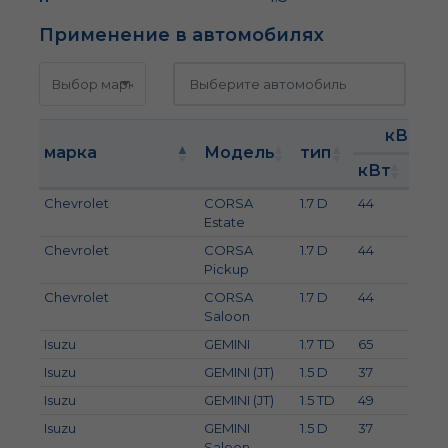
Применение в автомобилях
кВт
марка
Модель
тип
кВт
л.с.
Chevrolet
CORSA
1.7 D
44
60
Estate
Chevrolet
CORSA
1.7 D
44
60
Pickup
Chevrolet
CORSA
1.7 D
44
60
Saloon
Isuzu
GEMINI
1.7 TD
65
88
Isuzu
GEMINI (JT)
1.5 D
37
50
Isuzu
GEMINI (JT)
1.5 TD
49
67
Isuzu
GEMINI
1.5 D
37
50
Saloon