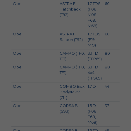
Opel
ASTRA F
1.7 TDS
60
82
Hatchback
(F08,
(T92)
M08,
F68,
M68)
Opel
ASTRA F
1.7 TDS
60
82
Saloon (T92)
(F19,
M19)
Opel
CAMPO (TF0,
3.1 TD
80
109
TF1)
(TFR69)
Opel
CAMPO (TF0,
3.1 TD
80
109
TF1)
4x4
(TFS69)
Opel
COMBO Box
1.7 D
44
60
Body/MPV
(71_)
Opel
CORSA B
1.5 D
37
50
(S93)
(F08,
F68,
M68)
Opel
CORSA B
1.5 TD
49
67