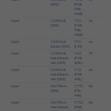
(S93)
(F08,
F68,
M68)
Opel
CORSA B
1.7 D
44
60
(S93)
(F08,
F68,
M68)
Opel
CORSA B
1.7 D
44
60
Estate (S93)
(F35)
Opel
CORSA B
1.5 D
37
50
Hatchback
(F08,
Van (S93)
W5L)
Opel
CORSA B
1.7 D
44
60
Hatchback
(F08,
Van (S93)
W5L)
Opel
VECTRA A
1.7 TD
60
82
(J89)
(F19,
M19)
Opel
VECTRA A
1.7 TD
60
82
Hatchback
(F68,