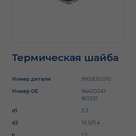
Термическая шайба
Номер детали
993.830.010
Номер OE
94420247
821231
d1
5.3
d2
10.3/11.4
h
1.3