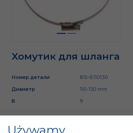
Xомутик для шланга
Номер детали
815-9.110130
Диаметр
110-130 mm
B
9
Używamy