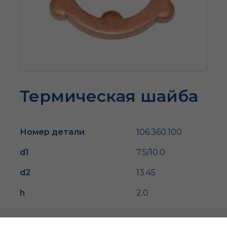
Термическая шайба
Номер детали
106.360.100
d1
7.5/10.0
d2
13.45
h
2.0