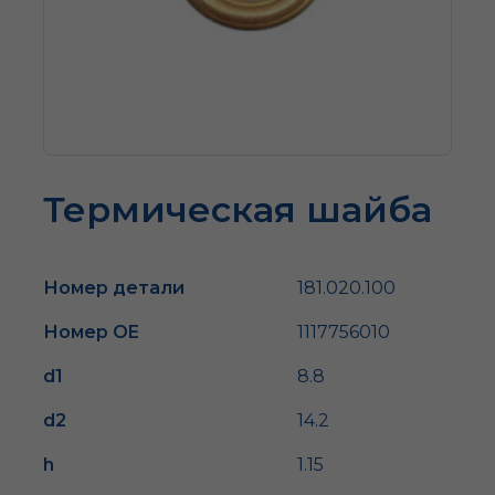
Термическая шайба
Номер детали
181.020.100
Номер OE
1117756010
d1
8.8
d2
14.2
h
1.15