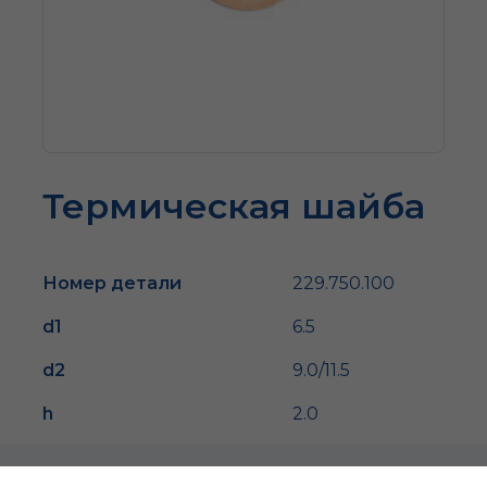
Термическая шайба
Номер детали
229.750.100
d1
6.5
d2
9.0/11.5
h
2.0