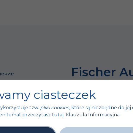
Fischer A
жение
Успех бол
amy ciasteczek
мелочей
ykorzystuje tzw.
pliki cookies
, które są niezbędne do jej 
ты
en temat przeczytasz tutaj:
Klauzula Informacyjna
.
 ЕС