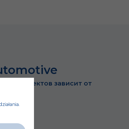
utomotive
ьших проектов зависит от
…
działania.