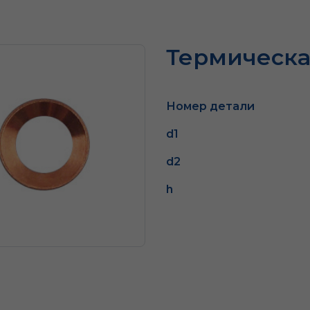
Термическа
Номер детали
d1
d2
h