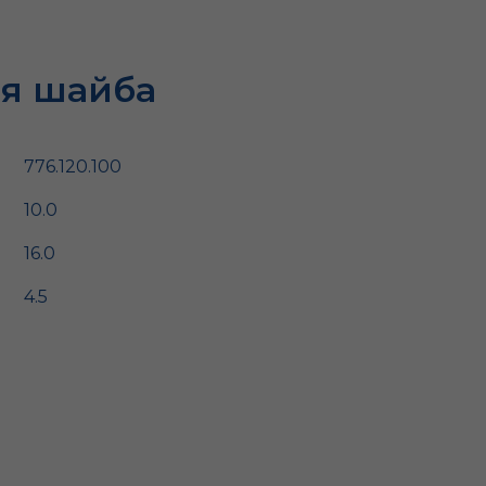
я шайба
776.120.100
10.0
16.0
4.5