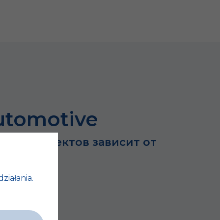
utomotive
ьших проектов зависит от
…
działania.