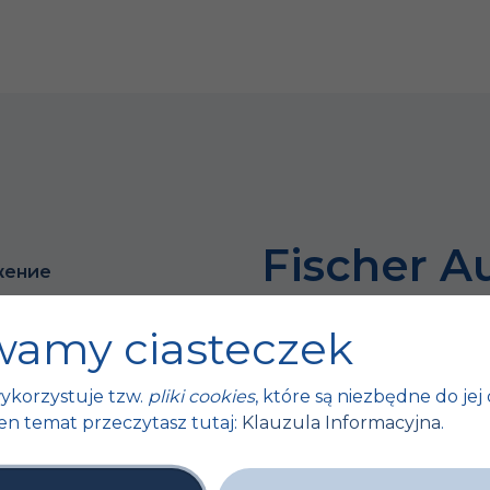
Fischer A
жение
Успех бол
amy ciasteczek
мелочей
ykorzystuje tzw.
pliki cookies
, które są niezbędne do jej 
ты
en temat przeczytasz tutaj:
Klauzula Informacyjna
.
 ЕС