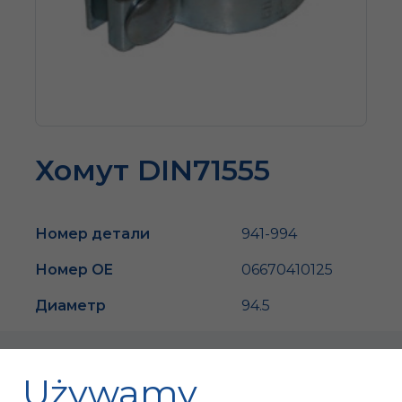
Хомут DIN71555
Номер детали
941-994
Номер OE
06670410125
Диаметр
94.5
Używamy