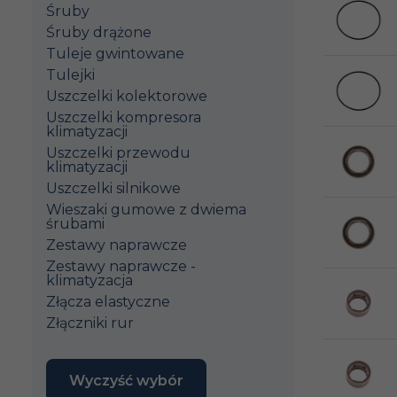
Śruby
Śruby drążone
Tuleje gwintowane
Tulejki
Uszczelki kolektorowe
Uszczelki kompresora
klimatyzacji
Uszczelki przewodu
klimatyzacji
Uszczelki silnikowe
Wieszaki gumowe z dwiema
śrubami
Zestawy naprawcze
Zestawy naprawcze -
klimatyzacja
Złącza elastyczne
Złączniki rur
Wyczyść wybór