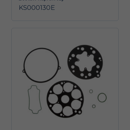
KS000130E