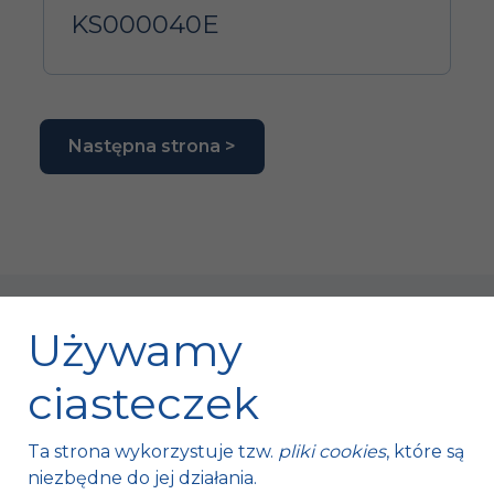
KS000040E
Następna strona >
Używamy
ciasteczek
Fischer Automotive Sp. z o.o. Sp. k.
Ta strona wykorzystuje tzw.
pliki cookies
, które są
Mroczków 4a,
niezbędne do jej działania.