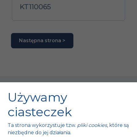
KT110065
Następna strona >
Używamy
ciasteczek
Fischer Automotive Sp. z o.o. Sp. k.
Ta strona wykorzystuje tzw.
pliki cookies
, które są
Mroczków 4a,
niezbędne do jej działania.