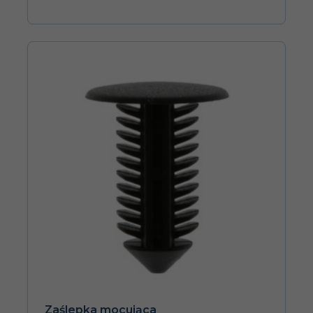
Zaślepka mocująca