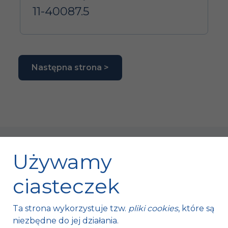
11-40087.5
Następna strona >
Używamy
ciasteczek
Fischer Automotive Sp. z o.o. Sp. k.
Ta strona wykorzystuje tzw.
pliki cookies
, które są
Mroczków 4a,
niezbędne do jej działania.